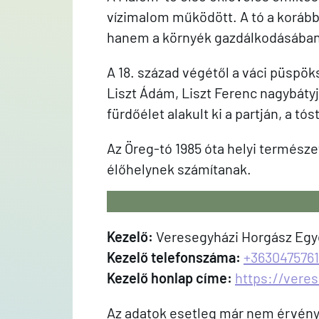
vízimalom működött. A tó a koráb
hanem a környék gazdálkodásában 
A 18. század végétől a váci püspöks
Liszt Ádám, Liszt Ferenc nagybátyj
fürdőélet alakult ki a partján, a t
Az Öreg-tó 1985 óta helyi természe
élőhelynek számítanak.
Kezelő:
Veresegyházi Horgász Egy
Kezelő telefonszáma:
+363047576
Kezelő honlap címe:
https://vere
Az adatok esetleg már nem érvénye