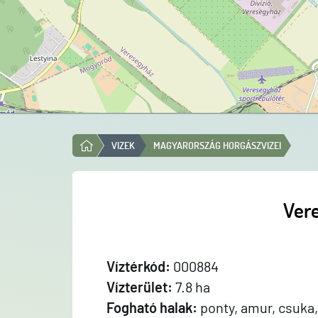
VIZEK
MAGYARORSZÁG HORGÁSZVIZEI
Ver
Víztérkód:
000884
Vízterület:
7.8 ha
Fogható halak:
ponty, amur, csuka, 