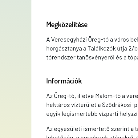
Megközelítése
A Veresegyházi Öreg-tó a város bel
horgásztanya a Találkozók útja 2/b 
tórendszer tanösvényéről és a tópar
Információk
Az Öreg-tó, illetve Malom-tó a ver
hektáros vízterület a Sződrákosi-pa
egyik legismertebb vízparti helysz
Az egyesületi ismertető szerint a 
lehetőség, a horgászok stégekről é