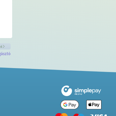
ző
gásztó