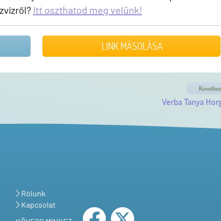
zvízről?
Itt oszthatod meg velünk!
LINK MÁSOLÁSA
Követke
Verba Tanya Hor
Rólunk
Kapcsolat