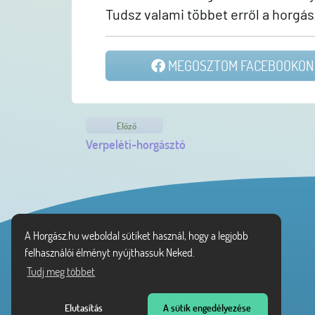
Tudsz valami többet erről a horgás
MEGOSZTOM FACEBOOKON
Előző
Verpeléti-horgásztó
A Horgász.hu weboldal sütiket használ, hogy a legjobb
felhasználói élményt nyújthassuk Neked.
Tudj meg többet
Vásárlói tájékoztató
Adatvédelmi tájékoztató
Felhasználási feltételek
Elutasítás
A sütik engedélyezése