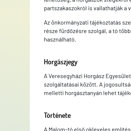
partszakaszokról is vallathatják a 
Az önkormányzati tájékoztatás szer
része fürdőzésre szolgál, a tó több
használható.
Horgászjegy
A Veresegyházi Horgász Egyesület n
szolgáltatásai között. A jogosultsá
melletti horgásztanyán lehet tájék
Története
A Malom-tó első okleveles említése