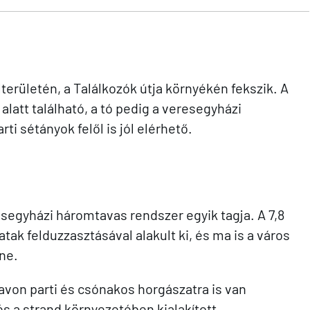
területén, a Találkozók útja környékén fekszik. A
alatt található, a tó pedig a veresegyházi
ti sétányok felől is jól elérhető.
esegyházi háromtavas rendszer egyik tagja. A 7,8
tak felduzzasztásával alakult ki, és ma is a város
íne.
tavon parti és csónakos horgászatra is van
s a strand környezetében kialakított