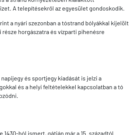
vizet. A telepítésekről az egyesület gondoskodik.
int a nyári szezonban a tóstrand bólyákkal kijelölt
i része horgászatra és vízparti pihenésre
apijegy és sportjegy kiadását is jelzi a
gokkal és a helyi feltételekkel kapcsolatban a tó
ozódni.
 1430-ból ismert, gátján már a 15. századtól