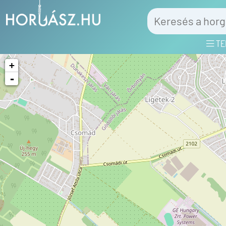
TE
+
-