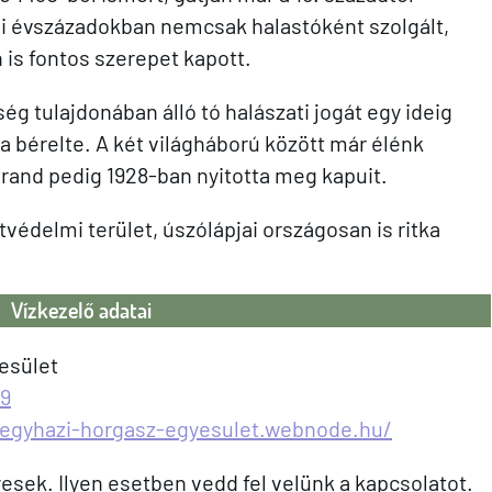
bi évszázadokban nemcsak halastóként szolgált,
is fontos szerepet kapott.
ég tulajdonában álló tó halászati jogát egy ideig
a bérelte. A két világháború között már élénk
óstrand pedig 1928-ban nyitotta meg kapuit.
tvédelmi terület, úszólápjai országosan is ritka
Vízkezelő adatai
esület
19
segyhazi-horgasz-egyesulet.webnode.hu/
sek. Ilyen esetben vedd fel velünk a kapcsolatot.