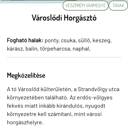
VESZPRÉM VÁRMEGYE
TAVAK
Városlődi Horgásztó
Fogható halak:
ponty, csuka, süllő, keszeg,
kárász, balin, törpeharcsa, naphal,
Megközelítése
A tó Városlőd külterületén, a Strandvölgy utca
környezetében található. Az erdős-völgyes
fekvés miatt inkább kirándulós, nyugodt
környezetre kell számítani, mint városi
horgászhelyre.