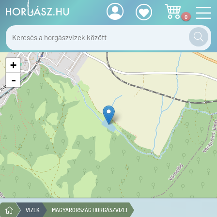
0
+
-
VIZEK
MAGYARORSZÁG HORGÁSZVIZEI