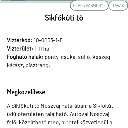
HEVES VÁRMEGYE
TAVAK
Síkfőkúti tó
Víztérkód:
10-0053-1-5
Vízterület:
1,11 ha
Fogható halak:
ponty, csuka, süllő, keszeg,
kárász, pisztráng,
Megközelítése
A Síkfőkúti tó Noszvaj határában, a Síkfőkút
üdülőterületen található. Autóval Noszvaj
felől közelíthető meg, a hotel közvetlenül a