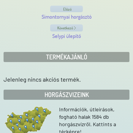
Előző
Simontornyai horgásztó
Következő
Selypi ülepítő
TERMÉKAJÁNLÓ
Jelenleg nincs akciós termék.
HORGÁSZVIZEINK
Információk, útleírások,
fogható halak 1584 db
horgászvízről. Kattints a
térképre!