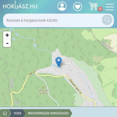
0
+
-
VIZEK
MAGYARORSZÁG HORGÁSZVIZEI