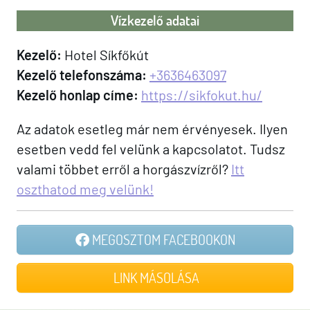
Vízkezelő adatai
Kezelő:
Hotel Síkfőkút
Kezelő telefonszáma:
+3636463097
Kezelő honlap címe:
https://sikfokut.hu/
Az adatok esetleg már nem érvényesek. Ilyen
esetben vedd fel velünk a kapcsolatot. Tudsz
valami többet erről a horgászvízről?
Itt
oszthatod meg velünk!
MEGOSZTOM FACEBOOKON
LINK MÁSOLÁSA