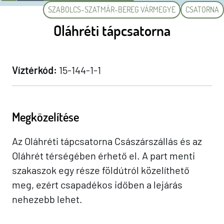
SZABOLCS-SZATMÁR-BEREG VÁRMEGYE
CSATORNA
Oláhréti tápcsatorna
Víztérkód:
15-144-1-1
Megközelítése
Az Oláhréti tápcsatorna Császárszállás és az
Oláhrét térségében érhető el. A part menti
szakaszok egy része földútról közelíthető
meg, ezért csapadékos időben a lejárás
nehezebb lehet.