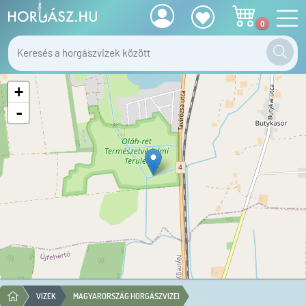
0
+
-
VIZEK
MAGYARORSZÁG HORGÁSZVIZEI