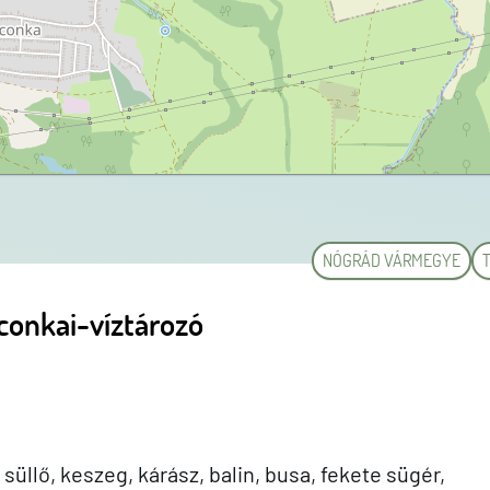
NÓGRÁD VÁRMEGYE
onkai-víztározó
süllő, keszeg, kárász, balin, busa, fekete sügér,