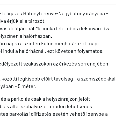
t - leágazás Bátonyterenye-Nagybátony irányába -
a érjük el a tározót.
 a vasúti átjárónál Maconka felé jobbra lekanyarodva.
elyszínen a halőrházban.
ári napra a szintén külön meghatározott napi
l indul a halőrháznál, ezt követően folyamatos.
gedélyezett szakaszokon az érkezés sorrendjében
 közötti legkisebb előírt távolság - a szomszédokkal
yában - 5 méter.
s a parkolás csak a helyszínrajzon jelölt
blák által szabályozott módon lehetséges.
es parkolási díjfizetés esetén vehető igénybe a