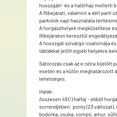
hosszgáti- és a halőrház melletti 
A főbejárati, valamint a déli parti
parkolók napi használata térítésm
A horgászhelyek megközelítése és e
főbejáraton keresztül engedélyeze
A hosszgát szivárgó-csatornája és a
táblákkal jelölt egyéb helyekre belé
Sátorozás csak az e célra kijelölt 
esetén és a külön meghatározott á
lehetséges.
Halak:
összesen 49 (!) halfaj - ebből horg
sorrendjében: ponty (23 változat),
bodorka, csuka, compó, amur, süllő