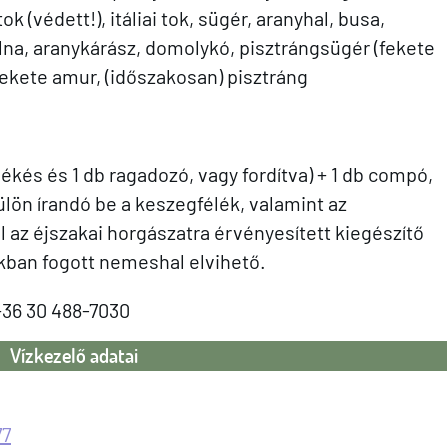
k (védett!), itáliai tok, sügér, aranyhal, busa,
lna, aranykárász, domolykó, pisztrángsügér (fekete
 fekete amur, (időszakosan) pisztráng
kés és 1 db ragadozó, vagy fordítva) + 1 db compó,
lön írandó be a keszegfélék, valamint az
 az éjszakai horgászatra érvényesített kiegészítő
akban fogott nemeshal elvihető.
+36 30 488-7030
Vízkezelő adatai
77