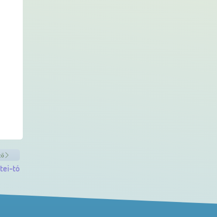
ző
tei-tó