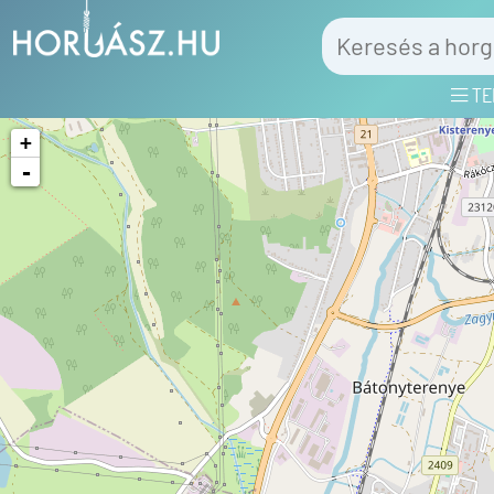
TE
+
-