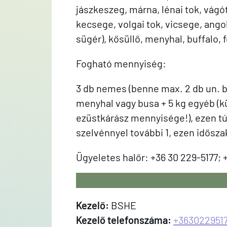
jászkeszeg, márna, lénai tok, vágóto
kecsege, volgai tok, vicsege, ango
sügér), kősüllő, menyhal, buffalo,
Fogható mennyiség:
3 db nemes (benne max. 2 db un. bé
menyhal vagy busa + 5 kg egyéb (kü
ezüstkárász mennyisége!), ezen túl
szelvénnyel további 1, ezen idősz
Ügyeletes halőr: +36 30 229-5177; 
Kezelő:
BSHE
Kezelő telefonszáma:
+363022951