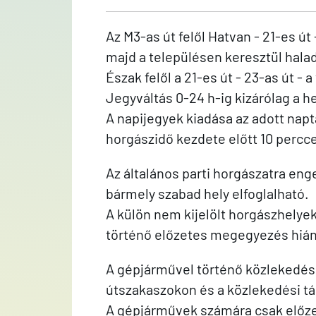
Az M3-as út felől Hatvan - 21-es ú
majd a településen keresztül haladv
Észak felől a 21-es út - 23-as út -
Jegyváltás 0-24 h-ig kizárólag a h
A napijegyek kiadása az adott napt
horgászidő kezdete előtt 10 percce
Az általános parti horgászatra en
bármely szabad hely elfoglalható.
A külön nem kijelölt horgászhelyek
történő előzetes megegyezés hián
A gépjárművel történő közlekedés é
útszakaszokon és a közlekedési tá
A gépjárművek számára csak előzet