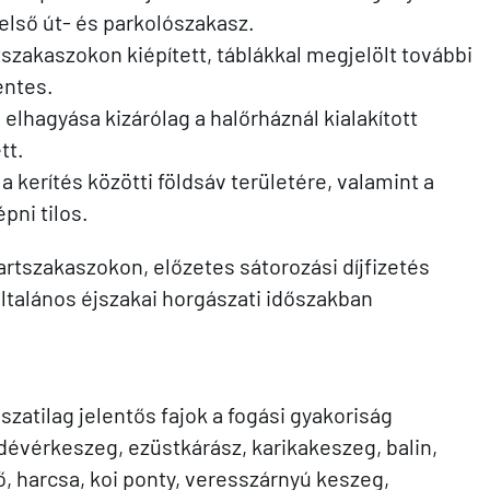
belső út- és parkolószakasz.
 útszakaszokon kiépített, táblákkal megjelölt további
entes.
lhagyása kizárólag a halőrháznál kialakított
tt.
 kerítés közötti földsáv területére, valamint a
pni tilos.
partszakaszokon, előzetes sátorozási díjfizetés
ltalános éjszakai horgászati időszakban
ászatilag jelentős fajok a fogási gyakoriság
 dévérkeszeg, ezüstkárász, karikakeszeg, balin,
, harcsa, koi ponty, veresszárnyú keszeg,