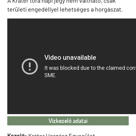
A Kráter tóra napi jegy nem váltható, csak
területi engedéllyel lehetséges a horgászat.
Vízkezelő adatai
Kezelő:
Kráter Horgász Egyesület