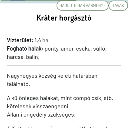
HAJDÚ-BIHAR VÁRMEGYE
TAVAK
Kráter horgásztó
Vízterület:
1,4 ha
Fogható halak:
ponty, amur, csuka, süllő,
harcsa, balin,
Nagyhegyes község keleti határában
található.
A különleges halakat, mint compó csík, stb.
kötelesek visszaengedni.
Állami engedély szükséges.