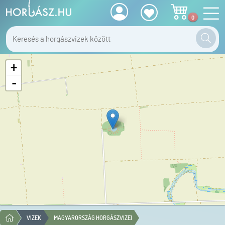
0
+
-
VIZEK
MAGYARORSZÁG HORGÁSZVIZEI