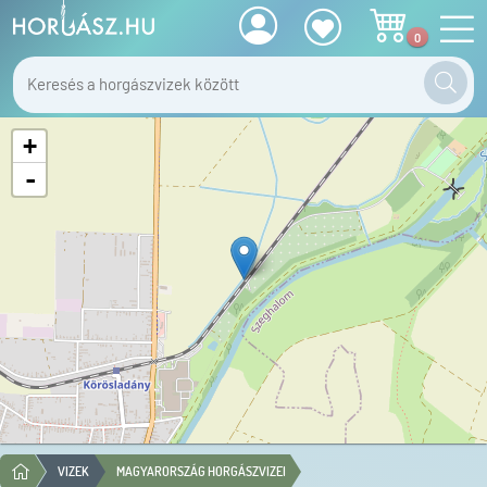
0
+
-
VIZEK
MAGYARORSZÁG HORGÁSZVIZEI