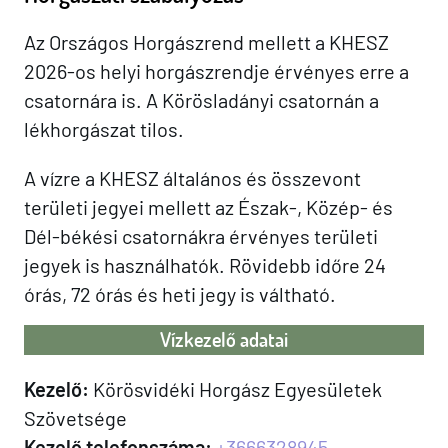
Az Országos Horgászrend mellett a KHESZ
2026-os helyi horgászrendje érvényes erre a
csatornára is. A Körösladányi csatornán a
lékhorgászat tilos.
A vízre a KHESZ általános és összevont
területi jegyei mellett az Észak-, Közép- és
Dél-békési csatornákra érvényes területi
jegyek is használhatók. Rövidebb időre 24
órás, 72 órás és heti jegy is váltható.
Vízkezelő adatai
Kezelő:
Körösvidéki Horgász Egyesületek
Szövetsége
Kezelő telefonszáma:
+3666328945