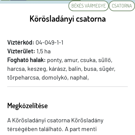
BÉKÉS VÁRMEGYE
CSATORNA
Körösladányi csatorna
Víztérkód:
04-049-1-1
Vízterület:
1,5 ha
Fogható halak:
ponty, amur, csuka, süllő,
harcsa, keszeg, kárász, balin, busa, sügér,
törpeharcsa, domolykó, naphal,
Megközelítése
A Körösladányi csatorna Körösladány
térségében található. A part menti