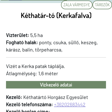
ZALA VÁRMEGYE
TÁROZÓK
Kéthatár-tó (Kerkafalva)
Vízterület:
5,5 ha
Fogható halak:
ponty, csuka, süllő, keszeg,
kárász, balin, törpeharcsa,
Vizét a Kerka patak táplálja.
Átlagmélység: 1,6 méter
Vízkezelő adatai
Kezelő:
Kéthatártó Horgász Egyesület
Kezelő telefonszáma:
+36202683442
Kezelő honlap címe: