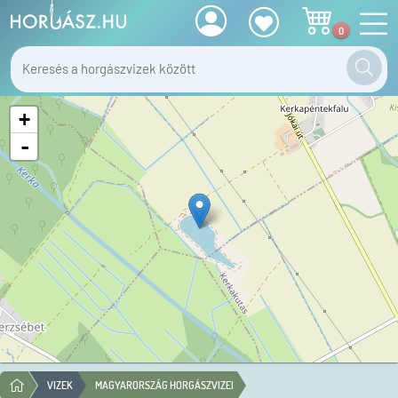
0
+
-
VIZEK
MAGYARORSZÁG HORGÁSZVIZEI