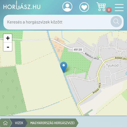
0
+
-
VIZEK
MAGYARORSZÁG HORGÁSZVIZEI