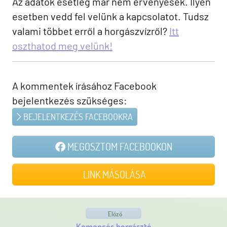
Az adatok esetleg már nem érvényesek. Ilyen
esetben vedd fel velünk a kapcsolatot. Tudsz
valami többet erről a horgászvízről?
Itt
oszthatod meg velünk!
A kommentek írásához Facebook
bejelentkezés szükséges:
BEJELENTKEZÉS FACEBOOKRA
MEGOSZTOM FACEBOOKON
LINK MÁSOLÁSA
Előző
Kemencés horgásztó