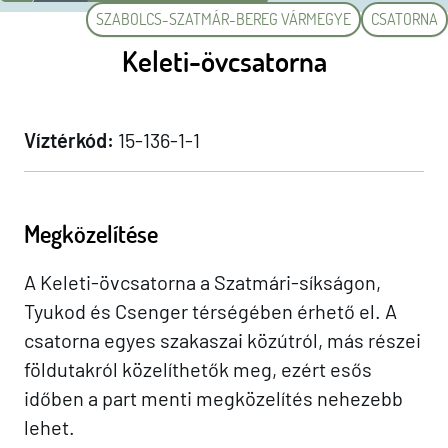
SZABOLCS-SZATMÁR-BEREG VÁRMEGYE
CSATORNA
Keleti-övcsatorna
Víztérkód:
15-136-1-1
Megközelítése
A Keleti-övcsatorna a Szatmári-síkságon,
Tyukod és Csenger térségében érhető el. A
csatorna egyes szakaszai közútról, más részei
földutakról közelíthetők meg, ezért esős
időben a part menti megközelítés nehezebb
lehet.