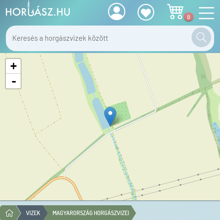
0
+
-
VIZEK
MAGYARORSZÁG HORGÁSZVIZEI