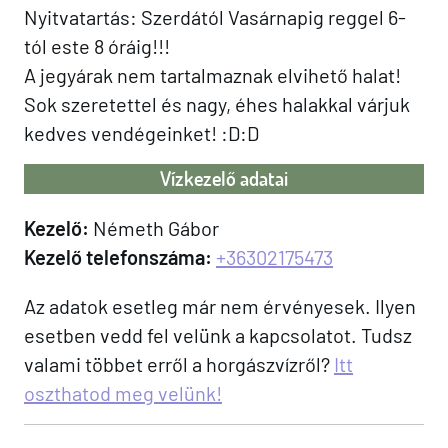
Nyitvatartás: Szerdától Vasárnapig reggel 6-
tól este 8 óráig!!!
A jegyárak nem tartalmaznak elvihető halat!
Sok szeretettel és nagy, éhes halakkal várjuk
kedves vendégeinket! :D:D
Vízkezelő adatai
Kezelő:
Németh Gábor
Kezelő telefonszáma:
+36302175473
Az adatok esetleg már nem érvényesek. Ilyen
esetben vedd fel velünk a kapcsolatot. Tudsz
valami többet erről a horgászvízről?
Itt
oszthatod meg velünk!