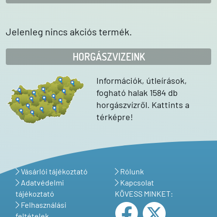
Jelenleg nincs akciós termék.
HORGÁSZVIZEINK
Információk, útleírások,
fogható halak 1584 db
horgászvízről. Kattints a
térképre!
Vásárlói tájékoztató
Rólunk
Adatvédelmi
Kapcsolat
tájékoztató
KÖVESS MINKET:
Felhasználási
feltételek