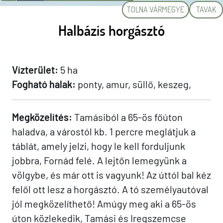
TOLNA VÁRMEGYE
TAVAK
Halbázis horgásztó
Vízterület:
5 ha
Fogható halak:
ponty, amur, süllő, keszeg,
Megközelítés:
Tamásiból a 65-ös főúton
haladva, a várostól kb. 1 percre meglátjuk a
táblát, amely jelzi, hogy le kell forduljunk
jobbra, Fornád felé. A lejtőn lemegyünk a
völgybe, és már ott is vagyunk! Az úttól bal kéz
felől ott lesz a horgásztó. A tó személyautóval
jól megközelíthető! Amúgy meg aki a 65-ös
úton közlekedik, Tamási és Iregszemcse