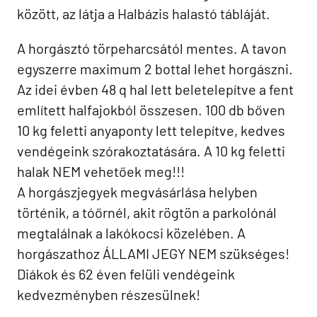
között, az látja a Halbázis halastó tábláját.
A horgásztó törpeharcsától mentes. A tavon
egyszerre maximum 2 bottal lehet horgászni.
Az idei évben 48 q hal lett beletelepítve a fent
említett halfajokból összesen. 100 db bőven
10 kg feletti anyaponty lett telepítve, kedves
vendégeink szórakoztatására. A 10 kg feletti
halak NEM vehetőek meg!!!
A horgászjegyek megvásárlása helyben
történik, a tóőrnél, akit rögtön a parkolónál
megtalálnak a lakókocsi közelében. A
horgászathoz ÁLLAMI JEGY NEM szükséges!
Diákok és 62 éven felüli vendégeink
kedvezményben részesülnek!