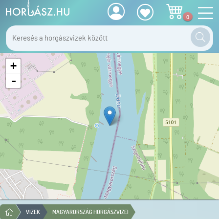
0
+
-
VIZEK
MAGYARORSZÁG HORGÁSZVIZEI