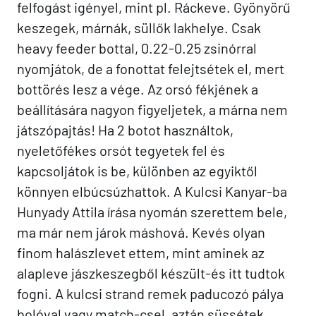
felfogást igényel, mint pl. Ráckeve. Gyönyörű
keszegek, márnák, süllők lakhelye. Csak
heavy feeder bottal, 0.22-0.25 zsinórral
nyomjátok, de a fonottat felejtsétek el, mert
bottörés lesz a vége. Az orsó fékjének a
beállítására nagyon figyeljetek, a márna nem
játszópajtás! Ha 2 botot használtok,
nyeletőfékes orsót tegyetek fel és
kapcsoljátok is be, különben az egyiktől
könnyen elbúcsúzhattok. A Kulcsi Kanyar-ba
Hunyady Attila írása nyomán szerettem bele,
ma már nem járok máshová. Kevés olyan
finom halászlevet ettem, mint aminek az
alapleve jászkeszegből készült-és itt tudtok
fogni. A kulcsi strand remek paducozó pálya
bolóval vagy match-csel, aztán süssétek