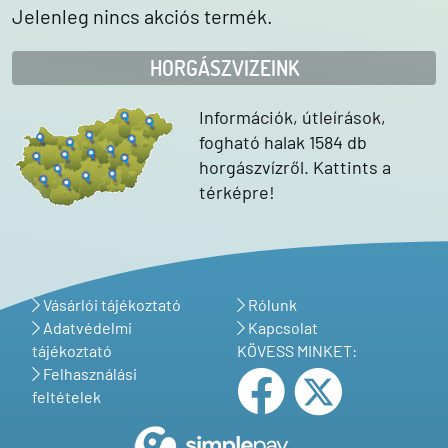
Jelenleg nincs akciós termék.
HORGÁSZVIZEINK
Információk, útleírások,
fogható halak 1584 db
horgászvízről. Kattints a
térképre!
Vásárlói tájékoztató
Rólunk
Adatvédelmi
Kapcsolat
tájékoztató
KÖVESS MINKET:
Felhasználási
feltételek