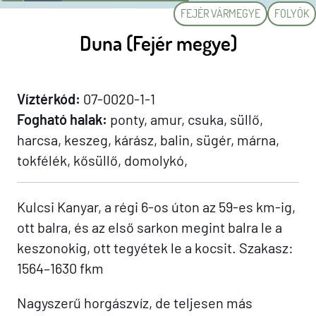
FEJÉR VÁRMEGYE
FOLYÓK
Duna (Fejér megye)
Víztérkód:
07-0020-1-1
Fogható halak:
ponty, amur, csuka, süllő,
harcsa, keszeg, kárász, balin, sügér, márna,
tokfélék, kősüllő, domolykó,
Kulcsi Kanyar, a régi 6-os úton az 59-es km-ig,
ott balra, és az első sarkon megint balra le a
keszonokig, ott tegyétek le a kocsit. Szakasz:
1564–1630 fkm
Nagyszerű horgászvíz, de teljesen más