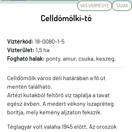
VAS VÁRMEGYE
TAVAK
Celldömölki-tó
Víztérkód:
18-0080-1-5
Vízterület:
1,5 ha
Fogható halak:
ponty, amur, csuka, keszeg,
Celldömölk város déli határában a fő út
mentén található.
Artézi kutakból feltörő víz táplálja a tavat
egész évben. A medert vékony iszapréteg
borítja, mely kemény aljzaton fekszik.
Téglagyár volt valaha 1945 előtt. Az oroszok