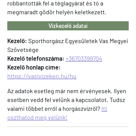
robbantották fel a téglagyárat és tó a
megmaradt gödör helyén keletkezett.
Vízkezelő adatai
Kezelő:
Sporthorgász Egyesületek Vas Megyei
Szövetsége
Kezelő telefonszáma:
+36703399704
Kezelő honlap címe:
https://vasivizeken.hu/hu
Az adatok esetleg már nem érvényesek. Ilyen
esetben vedd fel velünk a kapcsolatot. Tudsz
valami többet erről a horgászvízről?
Itt
oszthatod meg velünk!