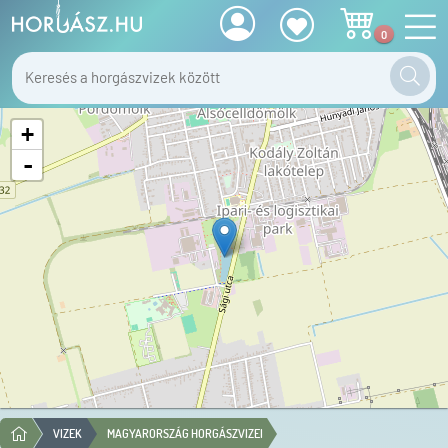
0
+
-
VIZEK
MAGYARORSZÁG HORGÁSZVIZEI