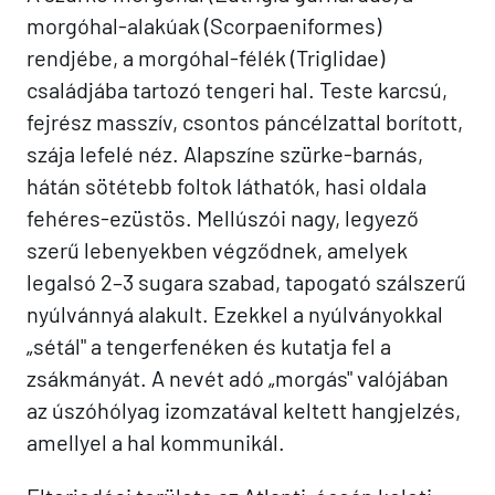
morgóhal-alakúak (Scorpaeniformes)
rendjébe, a morgóhal-félék (Triglidae)
családjába tartozó tengeri hal. Teste karcsú,
fejrész masszív, csontos páncélzattal borított,
szája lefelé néz. Alapszíne szürke-barnás,
hátán sötétebb foltok láthatók, hasi oldala
fehéres-ezüstös. Mellúszói nagy, legyező
szerű lebenyekben végződnek, amelyek
legalsó 2–3 sugara szabad, tapogató szálszerű
nyúlvánnyá alakult. Ezekkel a nyúlványokkal
„sétál" a tengerfenéken és kutatja fel a
zsákmányát. A nevét adó „morgás" valójában
az úszóhólyag izomzatával keltett hangjelzés,
amellyel a hal kommunikál.