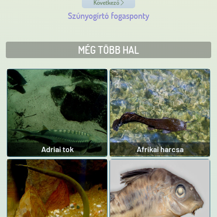
Következő
Szúnyogírtó fogasponty
MÉG TÖBB HAL
Adriai tok
Afrikai harcsa