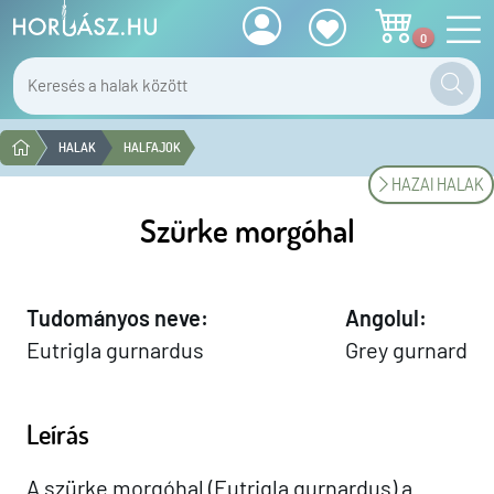
0
HALAK
HALFAJOK
HAZAI HALAK
Szürke morgóhal
Tudományos neve:
Angolul:
Eutrigla gurnardus
Grey gurnard
Leírás
A szürke morgóhal (Eutrigla gurnardus) a