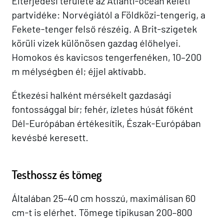
Elterjedési területe az Atlanti-óceán keleti
partvidéke: Norvégiától a Földközi-tengerig, a
Fekete-tenger felső részéig. A Brit-szigetek
körüli vizek különösen gazdag élőhelyei.
Homokos és kavicsos tengerfenéken, 10–200
m mélységben él; éjjel aktívabb.
Étkezési halként mérsékelt gazdasági
fontossággal bír; fehér, ízletes húsát főként
Dél-Európában értékesítik, Észak-Európában
kevésbé keresett.
Testhossz és tömeg
Általában 25–40 cm hosszú, maximálisan 60
cm-t is elérhet. Tömege tipikusan 200–800