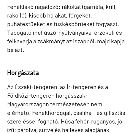
Fenéklakó ragadozó: rákokat (garnéla, krill,
rákolló), kisebb halakat, férgeket,
puhatestűeket és tüskésbőrűeket fogyaszt.
Tapogató mellúszó-nyúlványaival érzékeli és
felkavarja a zsákmányt az iszapból, majd kapja
be azt.
Horgászata
Az Északi-tengeren, az Ír-tengeren és a
Földközi-tengeren horgásszák;
Magyarországon természetesen nem
elérhető. Fenékhoroggal, csalihal- és gilisztás
szereléssel fogható. Húsa fehér, ruganyos, jó
ízű; párolva, sütve és halleves alapjának