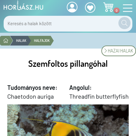
0
HALAK
HALFAJOK
HAZAI HALAK
Szemfoltos pillangóhal
Tudományos neve:
Angolul:
Chaetodon auriga
Threadfin butterflyfish