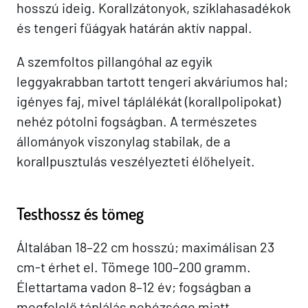
hosszú ideig. Korallzátonyok, sziklahasadékok
és tengeri fűágyak határán aktív nappal.
A szemfoltos pillangóhal az egyik
leggyakrabban tartott tengeri akváriumos hal;
igényes faj, mivel táplálékát (korallpolipokat)
nehéz pótolni fogságban. A természetes
állományok viszonylag stabilak, de a
korallpusztulás veszélyezteti élőhelyeit.
Testhossz és tömeg
Általában 18–22 cm hosszú; maximálisan 23
cm-t érhet el. Tömege 100–200 gramm.
Élettartama vadon 8–12 év; fogságban a
megfelelő táplálás nehézsége miatt