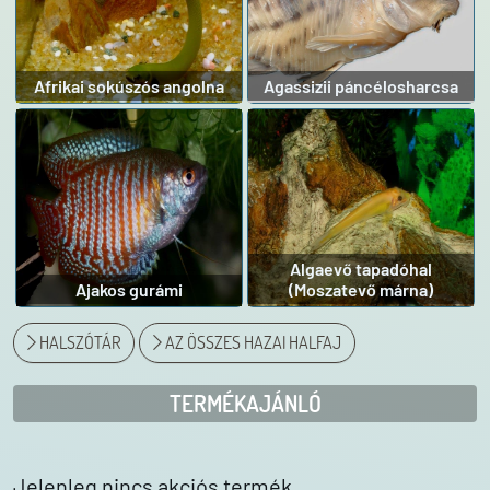
Afrikai sokúszós angolna
Agassizii páncélosharcsa
Algaevő tapadóhal
Ajakos gurámi
(Moszatevő márna)
HALSZÓTÁR
AZ ÖSSZES HAZAI HALFAJ
TERMÉKAJÁNLÓ
Jelenleg nincs akciós termék.