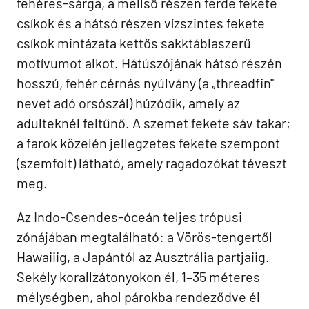
fehéres-sárga, a mellső részen ferde fekete
csíkok és a hátsó részen vízszintes fekete
csíkok mintázata kettős sakktáblaszerű
motívumot alkot. Hátúszójának hátsó részén
hosszú, fehér cérnás nyúlvány (a „threadfin"
nevet adó orsószál) húzódik, amely az
adulteknél feltűnő. A szemet fekete sáv takar;
a farok közelén jellegzetes fekete szempont
(szemfolt) látható, amely ragadozókat téveszt
meg.
Az Indo-Csendes-óceán teljes trópusi
zónájában megtalálható: a Vörös-tengertől
Hawaiiig, a Japántól az Ausztrália partjaiig.
Sekély korallzátonyokon él, 1–35 méteres
mélységben, ahol párokba rendeződve él