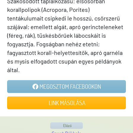
Szakosodott táplálkozású: elsősorban
korallpolipok (Acropora, Porites)
tentákulumait csipkedi le hosszú, csőrszerű
szájával; emellett algát, apró gerincteleneket
(féreg, rák), tüskésbőrűek lábocskáit is
fogyasztja. Fogságban nehéz etetni;
fagyasztott korall-helyettesítők, apró garnéla
és mysis elfogadott csupán egyes példányok
által.
MEGOSZTOM FACEBOOKON
LINK MÁSOLÁSA
Előző