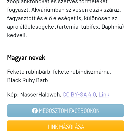
zooplanktonokat és szerves törmeléket
fogyaszt. Akváriumban szívesen eszik száraz,
fagyasztott és élő eleséget is, különösen az
apró élőeleségeket (artemia, tubifex, Daphnia)
kedveli.
Magyar nevek
Fekete rubinbárb, fekete rubindíszmárna,
Black Ruby Barb
Kép: NasserHalaweh,
CC BY-SA 4.0
,
Link
MEGOSZTOM FACEBOOKON
LINK MÁSOLÁSA