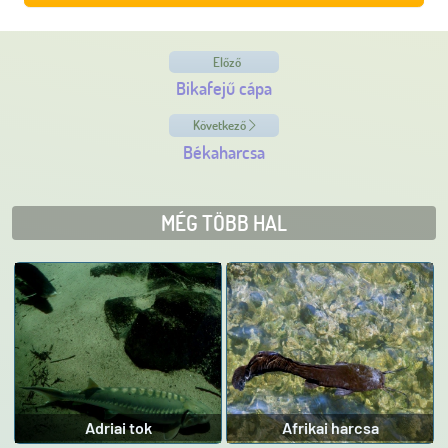
Előző
Bikafejű cápa
Következő
Békaharcsa
MÉG TÖBB HAL
Adriai tok
Afrikai harcsa