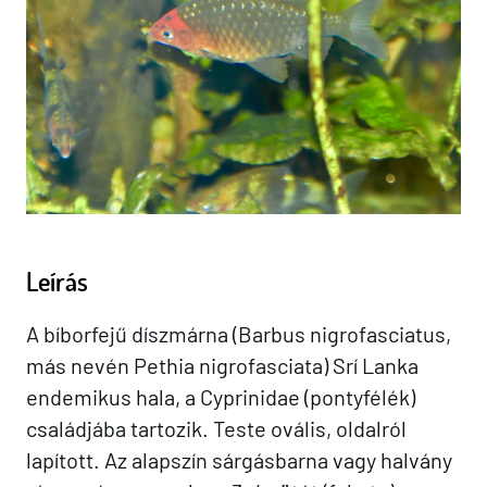
Leírás
A bíborfejű díszmárna (Barbus nigrofasciatus,
más nevén Pethia nigrofasciata) Srí Lanka
endemikus hala, a Cyprinidae (pontyfélék)
családjába tartozik. Teste ovális, oldalról
lapított. Az alapszín sárgásbarna vagy halvány