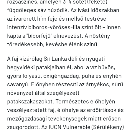
rózsaszínes, amelyen 3–4 sötét (fekete)
függőleges sáv húzódik. Az ívási időszakban
az ivarérett hím feje és mellső testrése
intenzív bíboros-vöröses-lila színt ölt – innen
kapta a "bíborfejű" elnevezést. A nőstény
töredékesebb, kevésbé élénk színű.
A faj kizárólag Srí Lanka déli és nyugati
hegyvidéki patakjaiban él, ahol a víz hűvös,
gyors folyású, oxigéngazdag, puha és enyhén
savanyú. Előnyben részesíti az árnyékos, sűrű
növényzet által szegélyezett
patakszakaszokat. Természetes élőhelyén
veszélyeztetett faj, élőhelye az erdőirtások és
mezőgazdasági tevékenységek miatt erősen
zsugorodott. Az IUCN Vulnerable (Sérülékeny)