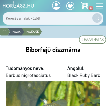
0
HALAK
HALFAJOK
HAZAI HALAK
Bíborfejű díszmárna
Tudományos neve:
Angolul:
Barbus nigrofasciatus
Black Ruby Barb