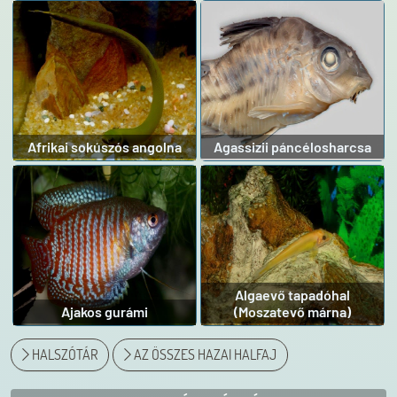
Afrikai sokúszós angolna
Agassizii páncélosharcsa
Algaevő tapadóhal
Ajakos gurámi
(Moszatevő márna)
HALSZÓTÁR
AZ ÖSSZES HAZAI HALFAJ