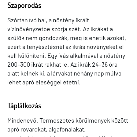
Szaporodás
Szórtan ívó hal, a nőstény ikráit
vízinövényzetbe szórja szét. Az ikrákat a
szülők nem gondozzák, meg is ehetik azokat,
ezért a tenyésztésnél az ikrás növényeket el
kell különíteni. Egy ívás alkalmával a nőstény
200–300 ikrát rakhat le. Az ikrák 24–36 óra
alatt kelnek ki, a lárvákat néhány nap múlva
lehet apró eleséggel etetni.
Táplálkozás
Mindenevő. Természetes körülmények között
apró rovarokat, algafonalakat,